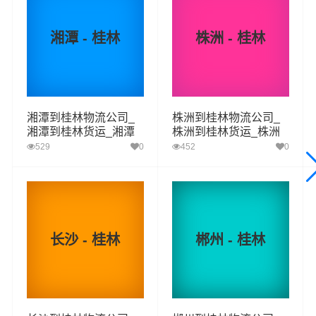
运，铁路特快运输，航空货运代理，仓储物流配送，产品
物流，项目物流，并提供上门取货，送货到门，货物打
湘潭 - 桂林
株洲 - 桂林
包，门到门运输等物流相关增值服务，同时在行业内率先
开通衡阳至桂林的物流专线运输业务，简化了货物操作流
程，减少了货物在途时间，提高了货物流通效率。公司秉
承优质服务的核心价值观，将一如既往地为更多的人和企
湘潭到桂林物流公司_
株洲到桂林物流公司_
业提供到更优质的
衡阳到桂林物流
专线运输服务。
湘潭到桂林货运_湘潭
株洲到桂林货运_株洲
至桂林物流专线
至桂林物流专线
529
0
452
0
衡阳-桂林
起步价格
重量报价
体积报价
运输时效
优质
电仪
电仪
电仪
电仪
汽运
元/票
元/公斤
元/立方
天
长沙 - 桂林
郴州 - 桂林
衡阳
取货
珠晖区,雁峰区,石鼓区,蒸湘区,南岳区,衡阳县,衡南
区域
县,衡山县,衡东县,祁东县,耒阳,常宁