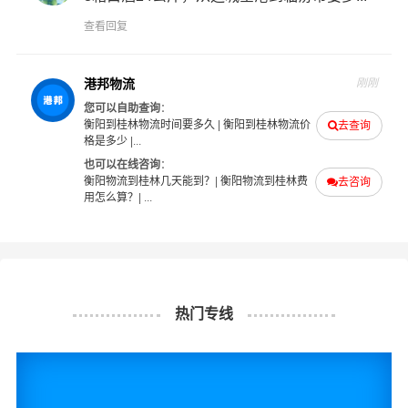
港邦物流衡阳物流业务部秉承“用心呵护，值得托付”的服务
查看回复
理念，凭借衡阳至桂林物流的优质平台，始终致力于为客
户提供优质高效的衡阳到桂林的专线物流运输服务。衡阳
到桂林货运专线是港邦的优质品牌服务，我们一直多年的
港邦物流
刚刚
在为各行各业提供我们的物流服务，也得到了很多客户的
您可以自助查询
：
衡阳到桂林物流时间要多久
|
衡阳到桂林物流价
去查询
认可和口碑相传，如果您有意向选择我们，我们非常乐意
格是多少
|...
为您解决物流相关问题。当然，还有很多优秀的
物流公司
也可以在线咨询
：
也提供从衡阳发物流到桂林的运输服务，您也可以多多咨
衡阳物流到桂林几天能到？
|
衡阳物流到桂林费
去咨询
询，找到合适您的物流服务商。
用怎么算？
| ...
#
#
#
#
衡阳物流
桂林物流
衡阳货运
桂林货运
热门专线