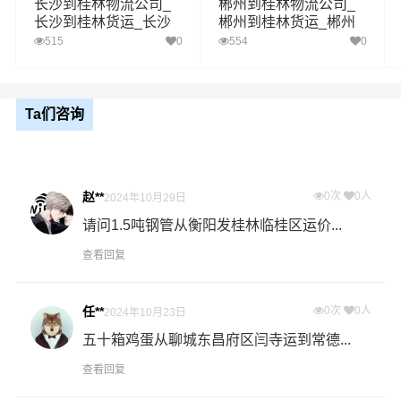
长沙到桂林物流公司_
郴州到桂林物流公司_
长沙到桂林货运_长沙
郴州到桂林货运_郴州
桂林
至桂林物流专线
至桂林物流专线
送货
秀峰区,叠彩区,象山区,七星区,雁山区,临桂区,阳朔
515
0
554
0
区域
县,灵川县,全州县,兴安县,永福县,灌阳县,龙胜各族,
资源县,平乐县,恭城瑶族,荔浦
Ta们咨询
衡阳到桂林物流公司，从衡阳出发到达桂林预计
里程
331公里，预计到达时间5小时数据来源与高德地
时效
图，预计到达时间为车辆在途时间(导航时效)，不
代表最终时间，详细到达时效请咨询客服
赵**
0次
0人
2024年10月29日
1、以上衡阳至桂林物流运费仅为站到站报价(不含取货送货
请问1.5吨钢管从衡阳发桂林临桂区运价...
存储包装上楼等费用)仅作参考，准确报价请以港邦物流官
备注
方客服实际报价单为准！
查看回复
2、以上衡阳至桂林物流价格仅为零担散货报价、且时间具
有时效性，随季节变动或货物规格略有浮动！
任**
0次
0人
2024年10月23日
五十箱鸡蛋从聊城东昌府区闫寺运到常德...
如何计算衡阳至桂林物流费用总报价？
查看回复
物流费用总报价=衡阳提货费用+专线运输费用+桂林送货上
门费用。