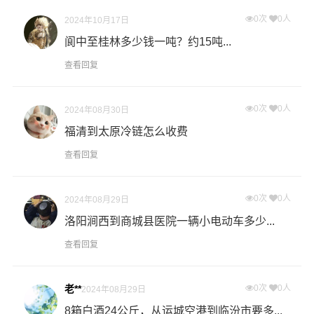
0次
0人
2024年10月17日
怎么计算专线运输费用？
阆中至桂林多少钱一吨？约15吨...
专线运输费用的计算方式为：单价货物乘以重量或者体
查看回复
积。先确定货物性质，货物性质可分为重货、重泡货、泡
货，根据货物性质确定单价。
0次
0人
2024年08月30日
什么是提货费用（也称接货费、取货费、上门提货费）？
福清到太原冷链怎么收费
物流公司安排车辆上门把货物运送到专线运输商进行配载
查看回复
过程中产生的费用称为提货费。提货过程是发货时很重要
的环节，要确认件数、重量、体积、包装、收货信息等物
流基本信息。
0次
0人
2024年08月29日
洛阳涧西到商城县医院一辆小电动车多少...
什么是送货费用？
查看回复
即送货上门费用。物流公司安排车辆把货物从桂林物流集
散地运送到指定的收货地点，期间产生的费用称为送货
费。
老**
0次
0人
2024年08月29日
8箱白酒24公斤，从运城空港到临汾市要多...