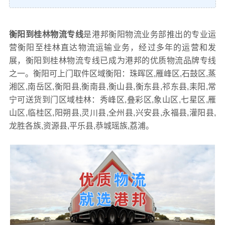
衡阳到桂林物流专线
是港邦衡阳物流业务部推出的专业运
营衡阳至桂林直达物流运输业务，经过多年的运营和发
展，衡阳到桂林物流专线已成为港邦的优质物流品牌专线
之一。衡阳可上门取件区域衡阳：珠晖区,雁峰区,石鼓区,蒸
湘区,南岳区,衡阳县,衡南县,衡山县,衡东县,祁东县,耒阳,常
宁可送货到门区域桂林：秀峰区,叠彩区,象山区,七星区,雁
山区,临桂区,阳朔县,灵川县,全州县,兴安县,永福县,灌阳县,
龙胜各族,资源县,平乐县,恭城瑶族,荔浦。