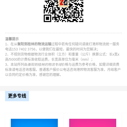
温馨提示
1、在从
衡阳到桂林的物流运输
过程中若有任何疑问请拨打港邦物流统一服务
电话153 7402 3756，以便我们在最短，最快的时间为您解决；
2、不规则货物根据物流行业体积（立方）和重量（公斤）换算公式：长x宽x
高/5000的计费标准收取运费，长宽高单位为毫米（mm）；
3、本站所列由
衡阳到桂林的物流专线
价格与运费为参考价格，如需详细资费
标准请电话咨询客服。普通客户报价以电话咨询港邦物流客服为准，月结客户
以合同约定价格为准，感谢您的理解。
港邦衡阳到桂林物流公司平台优势
更多专线
港邦在珠晖区,雁峰区,石鼓区,蒸湘区,南岳区,衡阳县,衡南县,
衡山县,衡东县,祁东县,耒阳,常宁等地具有优势的物流网络
资源，依靠秀峰区,叠彩区,象山区,七星区,雁山区,临桂区,阳
朔县,灵川县,全州县,兴安县,永福县,灌阳县,龙胜各族,资源
县,平乐县,恭城瑶族,荔浦为转运中心，业务覆盖公路汽车快