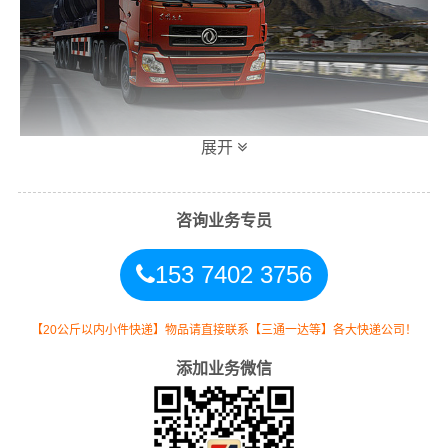
展开
港邦衡阳到桂林专线物流运输方式
咨询业务专员
同时，为了方便广大客户从衡阳物流到桂林的不同运输时
153 7402 3756
效和物流成本要求，
港邦
特推出
衡阳到桂林物流
多种运输
方式，以此来降低从广东衡阳到桂林的物流专线运输成
本，提高由衡阳发货到桂林的物流效率，以便为新老客户
【20公斤以内小件快递】物品请直接联系【三通一达等】各大快递公司！
提供更加优质完善的一站式从
衡阳到广西桂林
的物流门到
添加业务微信
门运输服务！