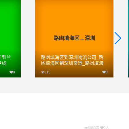
路凼填海区→深圳
江到兰
路凼填海区到深圳物流公司_路
专线
凼填海区到深圳货运_路凼填海
区至深圳物流专线
0
315
0
查看详细
6663次
0人