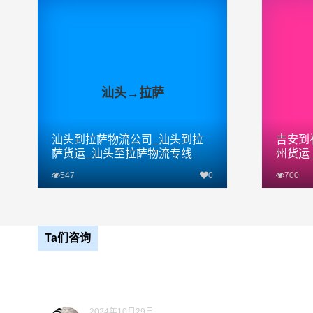
汕头→拉萨
汕头到拉萨物流公司_汕头到拉
吉安到
萨货运_汕头至拉萨物流专线
州货运
547
0
700
查看详细
Ta们咨询
2024年10月29日