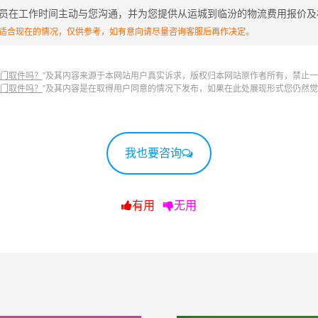
员在工作时间主动与您沟通，并为您提供从运城到临汾的物流费用报价及
定能适合现在的情况，仅供参考，如有意向请尽量咨询客服后再作决定。
上门取件吗？
”及其内容来源于本网站用户真实诉求，版权归本网站原作者所有，禁止
上门取件吗？
”及其内容是在取得用户同意的情况下发布，如果在此处展现形式您仍然觉得不妥
我也要咨询
有用
无用