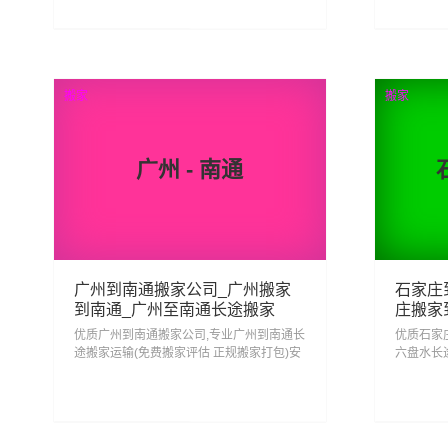
输服务...
输服务...
490
2
查看详细
搬家
搬家
广州 - 南通
广州到南通搬家公司_广州搬家
石家庄
到南通_广州至南通长途搬家
庄搬家
水长途
优质广州到南通搬家公司,专业广州到南通长
优质石家
途搬家运输(免费搬家评估 正规搬家打包)安
六盘水长
心搬家回南通 省心搬家去南通,从广州搬家
家打包)
到南通门到门服务一站式搬家物流运输服
水,从石
务...
搬家物流运
278
2
查看详细