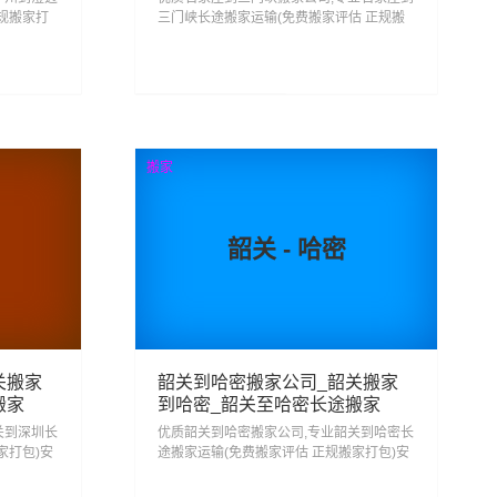
规搬家打
三门峡长途搬家运输(免费搬家评估 正规搬
澄迈县,从
家打包)安心搬家回三门峡 省心搬家去三门
站式搬家物
峡,从石家庄搬家到三门峡门到门服务一站式
搬家物流运输服务...
375
查看详细
搬家
韶关 - 哈密
关搬家
韶关到哈密搬家公司_韶关搬家
搬家
到哈密_韶关至哈密长途搬家
关到深圳长
优质韶关到哈密搬家公司,专业韶关到哈密长
家打包)安
途搬家运输(免费搬家评估 正规搬家打包)安
韶关搬家
心搬家回哈密 省心搬家去哈密,从韶关搬家
流运输服
到哈密门到门服务一站式搬家物流运输服