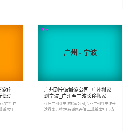
务...
262
查看详细
搬家
荐
沂
广州 - 宁波
石家庄
广州到宁波搬家公司_广州搬家
沂长途
到宁波_广州至宁波长途搬家
石家庄到临
优质广州到宁波搬家公司,专业广州到宁波长
规搬家打
途搬家运输(免费搬家评估 正规搬家打包)安
沂,从石家
心搬家回宁波 省心搬家去宁波,从广州搬家
搬家物流运
到宁波门到门服务一站式搬家物流运输服
务...
393
查看详细