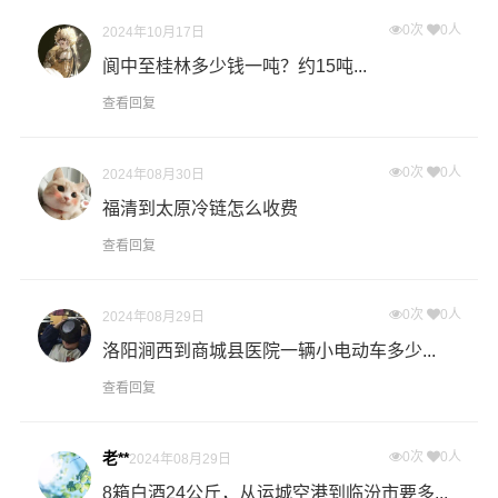
0次
0人
什么是提货费用（也称接货费、取货费、上门提货费）？
2024年10月17日
物流公司安排车辆上门把货物运送到专线运输商进行配载
阆中至桂林多少钱一吨？约15吨...
过程中产生的费用称为提货费。提货过程是发货时很重要
查看回复
的环节，要确认件数、重量、体积、包装、收货信息等物
流基本信息。
0次
0人
2024年08月30日
什么是送货费用？
福清到太原冷链怎么收费
即送货上门费用。物流公司安排车辆把货物从兰州物流集
查看回复
散地运送到指定的收货地点，期间产生的费用称为送货
费。
0次
0人
2024年08月29日
港邦物流广安物流业务部秉承“用心呵护，值得托付”的服务
洛阳涧西到商城县医院一辆小电动车多少...
理念，凭借广安至兰州物流的优质平台，始终致力于为客
查看回复
户提供优质高效的广安到兰州的专线物流运输服务。广安
到兰州货运专线是港邦的优质品牌服务，我们一直多年的
老**
0次
0人
2024年08月29日
在为各行各业提供我们的物流服务，也得到了很多客户的
认可和口碑相传，如果您有意向选择我们，我们非常乐意
8箱白酒24公斤，从运城空港到临汾市要多...