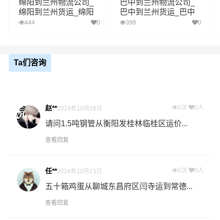
绵阳到兰州物流公司_
巴中到兰州物流公司_
里程
887公里，预计到达时间10小时数据来源与高德地
绵阳到兰州货运_绵阳
巴中到兰州货运_巴中
时效
图，预计到达时间为车辆在途时间(导航时效)，不
至兰州物流专线
至兰州物流专线
444
0
399
0
代表最终时间，详细到达时效请咨询客服
1、以上广安至兰州物流运费仅为站到站报价(不含取货送货
存储包装上楼等费用)仅作参考，准确报价请以港邦物流官
Ta们咨询
备注
方客服实际报价单为准！
2、以上广安至兰州物流价格仅为零担散货报价、且时间具
有时效性，随季节变动或货物规格略有浮动！
赵**
0次
0人
2024年10月29日
如何计算广安至兰州物流费用总报价？
请问1.5吨钢管从衡阳发桂林临桂区运价...
物流费用总报价=广安提货费用+专线运输费用+兰州送货上
查看回复
门费用。
任**
0次
0人
怎么计算专线运输费用？
2024年10月23日
专线运输费用的计算方式为：单价货物乘以重量或者体
五十箱鸡蛋从聊城东昌府区闫寺运到常德...
积。先确定货物性质，货物性质可分为重货、重泡货、泡
查看回复
货，根据货物性质确定单价。