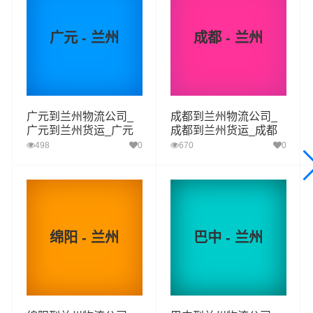
操作流程，减少了货物在途时间，提高了货物流通效率。
公司秉承优质服务的核心价值观，将一如既往地为更多的
广元 - 兰州
成都 - 兰州
人和企业提供到更优质的
广安到兰州物流
专线运输服务。
广安-兰州
起步价格
重量报价
体积报价
运输时效
广元到兰州物流公司_
成都到兰州物流公司_
广元到兰州货运_广元
成都到兰州货运_成都
至兰州物流专线
至兰州物流专线
优质
电仪
电仪
电仪
电仪
498
0
670
0
汽运
元/票
元/公斤
元/立方
天
取货
广安
区域
广安区,前锋区,岳池县,武胜县,邻水县,华蓥
绵阳 - 兰州
巴中 - 兰州
兰州
送货
城关区,七里河区,西固区,安宁区,红古区,永登县,皋
区域
兰县,榆中县
广安到兰州物流公司，从广安出发到达兰州预计