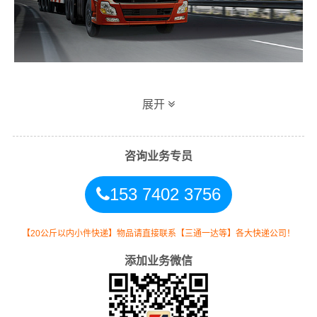
港邦广安到兰州专线物流运输方式
展开
同时，为了方便广大客户从广安物流到兰州的不同运输时
效和物流成本要求，
港邦
特推出
广安到兰州物流
多种运输
咨询业务专员
方式，以此来降低从广东广安到兰州的物流专线运输成
153 7402 3756
本，提高由广安发货到兰州的物流效率，以便为新老客户
提供更加优质完善的一站式从
广安到甘肃兰州
的物流门到
门运输服务！
【20公斤以内小件快递】物品请直接联系【三通一达等】各大快递公司！
添加业务微信