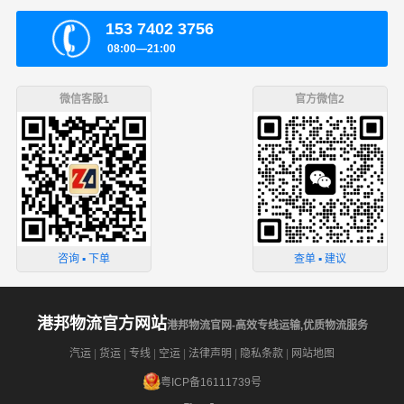
153 7402 3756
08:00—21:00
微信客服1
官方微信2
咨询 ▪ 下单
查单 ▪ 建议
港邦物流官方网站
港邦物流官网-高效专线运输,优质物流服务
汽运
|
货运
|
专线
|
空运
|
法律声明
|
隐私条款
|
网站地图
粤ICP备16111739号