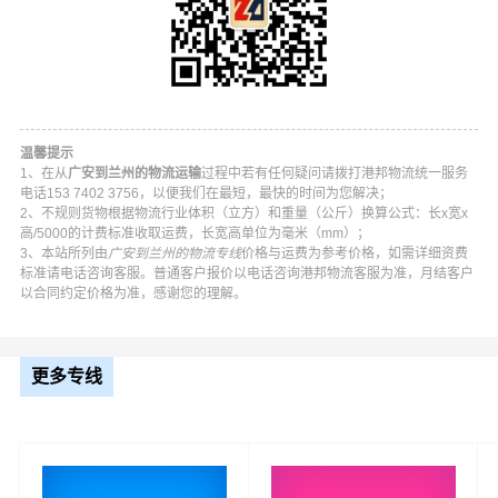
温馨提示
1、在从
广安到兰州的物流运输
过程中若有任何疑问请拨打港邦物流统一服务
电话153 7402 3756，以便我们在最短，最快的时间为您解决；
2、不规则货物根据物流行业体积（立方）和重量（公斤）换算公式：长x宽x
高/5000的计费标准收取运费，长宽高单位为毫米（mm）；
3、本站所列由
广安到兰州的物流专线
价格与运费为参考价格，如需详细资费
港邦广安到兰州物流公司平台优势
标准请电话咨询客服。普通客户报价以电话咨询港邦物流客服为准，月结客户
以合同约定价格为准，感谢您的理解。
港邦在广安区,前锋区,岳池县,武胜县,邻水县,华蓥等地具有
优势的物流网络资源，依靠城关区,七里河区,西固区,安宁
更多专线
区,红古区,永登县,皋兰县,榆中县为转运中心，业务覆盖公
路汽车快运，铁路特快运输，航空货运代理，仓储物流配
送，产品物流，项目物流，并提供上门取货，送货到门，
货物打包，门到门运输等物流相关增值服务，同时在行业
内率先开通广安至兰州的物流专线运输业务，简化了货物