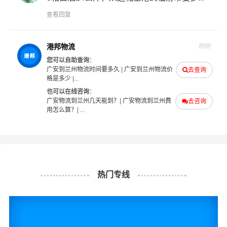
为您解决物流相关问题。当然，还有很多优秀的
物流公司
查看回复
也提供从广安发物流到兰州的运输服务，您也可以多多咨
询，找到合适您的物流服务商。
港邦物流
刚刚
您可以自助查询
：
#
#
#
#
广安物流
兰州物流
广安货运
兰州货运
广安到兰州物流时间要多久
|
广安到兰州物流价
去查询
格是多少
|...
也可以在线咨询
：
广安物流到兰州几天能到？
|
广安物流到兰州费
去咨询
用怎么算？
| ...
热门专线