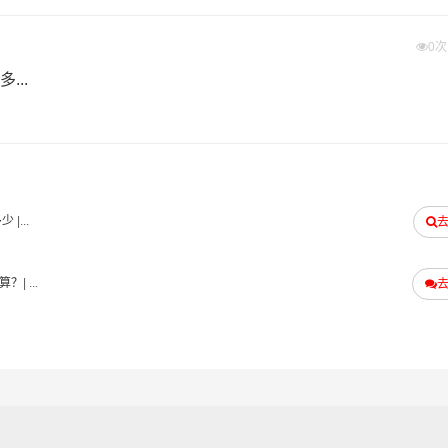
付”的服务理念，凭借江门至昌吉物流的优质平台，始终致力于
0
门到昌吉货运专线是港邦的优质品牌服务，我们一直多年的在为
...
和口碑相传，如果您有意向选择我们，我们非常乐意为您解决物
门发物流到昌吉的运输服务，您也可以多多咨询，找到合适您的
#
#
#
昌吉物流
江门货运
昌吉货运
多少
|...
算？
| ...