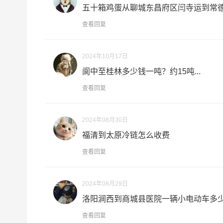
五十箱鸡蛋从聊城东昌府区闫寺运到常德.
1、以上江门至昌吉物流运费仅为站到站报价(不
备注
查看回复
2、以上江门至昌吉物流价格仅为零担散货报价、
2024年10月17日
如何计算江门至昌吉物流费用总报价？
阆中至桂林多少钱一吨？约15吨...
物流费用总报价=江门提货费用+专线运输费用+昌
查看回复
怎么计算专线运输费用？
专线运输费用的计算方式为：单价货物乘以重量或
2024年08月30日
货物性质确定单价。
福清到太原冷链怎么收费
什么是提货费用（也称接货费、取货费、上门提货
查看回复
物流公司安排车辆上门把货物运送到专线运输商
节，要确认件数、重量、体积、包装、收货信息等
2024年08月29日
洛阳涧西到商城县医院一辆小电动车多少.
什么是送货费用？
即送货上门费用。物流公司安排车辆把货物从昌吉
查看回复