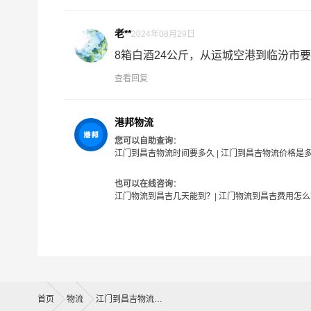
港邦物流江门物流业务部秉承“用心呵护，值得托
老**
2024年08月29日
供优质高效的江门到昌吉的专线物流运输服务。江
8箱白酒24公斤，从运城空港到临汾市要多
业提供我们的物流服务，也得到了很多客户的认可
问题。当然，还有很多优秀的
物流公司
也提供从江
查看回复
务商。
港邦物流
#
江门物流
您可以自助查询
：
江门到昌吉物流时间要多久
|
江门到昌吉物流价格是
也可以在线咨询
：
江门物流到昌吉几天能到？
|
江门物流到昌吉费用怎么
首页
物流
江门到昌吉物流公司