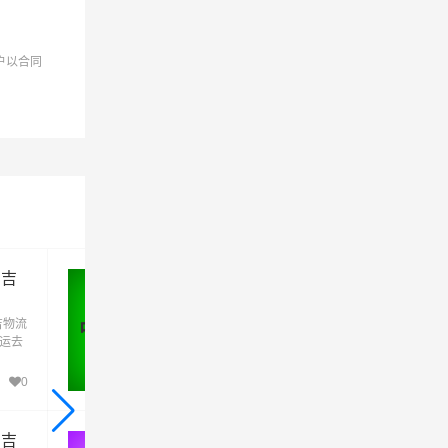
户以合同
昌吉
中山到昌吉物流公司_中山到昌吉
货运_中山至昌吉物流专线
吉物流
优质中山到昌吉物流公司,专业中山至昌吉物
中山 - 昌吉
货运去
专线运输(上门取货 送货到门)从中山发货运
吉直
昌吉 中山发物流到昌吉,一站式中山到昌吉直
达专线物流
0
488
昌吉
揭阳到昌吉物流公司_揭阳到昌吉