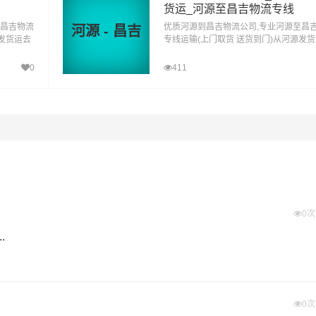
货运_河源至昌吉物流专线
平等地具有优势的物流网络资源，依靠昌吉,阜康,呼图壁县,玛纳斯
至昌吉物流
优质河源到昌吉物流公司,专业河源至昌
河源 - 昌吉
州发货运去
专线运输(上门取货 送货到门)从河源发
盖公路汽车快运，铁路特快运输，航空货运代理，仓储物流配送
到昌吉直
昌吉 河源发物流到昌吉,一站式河源到昌
打包，门到门运输等物流相关增值服务，同时在行业内率先开通
达专线物流
0
411
减少了货物在途时间，提高了货物流通效率。公司秉承优质服务
优质的
江门到昌吉物流
专线运输服务。
量报价
体积报价
运输时效
电仪
电仪
电仪
/公斤
元/立方
天
0
.
0
萨尔县,木垒哈萨克