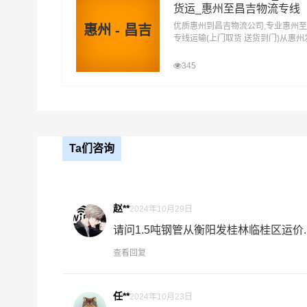
货运_惠州至昌吉物流专线
港邦在蓬江区,江海区,新会区,台山,开平,鹤山,恩
优质惠州到昌吉物流公司,专业惠州
惠州 - 昌吉
专线运输(上门取货 送货到门)从惠
县,吉木萨尔县,木垒哈萨克为转运中心，业务覆
昌吉 惠州发物流到昌吉,一站式惠州
流，项目物流，并提供上门取货，送货到门，货物
达专线物流
345
昌吉的物流专线运输业务，简化了货物操作流程，
价值观，将一如既往地为更多的人和企业提供到更
Ta们咨询
江门-昌吉
起步价格
重
优质
电仪
汽运
元/票
元
赵**
2024年10月29日
请问1.5吨钢管从衡阳发桂林临桂区运价..
取货
江门
区域
蓬江区,江海区,新会区,台山,开平,鹤山,恩平
查看回复
送货
昌吉
任**
2024年10月23日
区域
昌吉,阜康,呼图壁县,玛纳斯县,奇台县,吉木