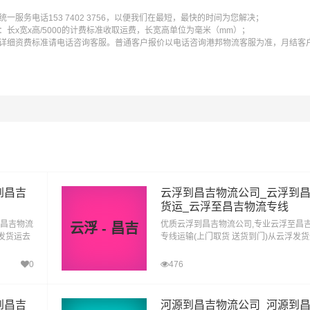
服务电话153 7402 3756，以便我们在最短，最快的时间为您解决；
长x宽x高/5000的计费标准收取运费，长宽高单位为毫米（mm）；
详细资费标准请电话咨询客服。普通客户报价以电话咨询港邦物流客服为准，月结客
到昌吉
云浮到昌吉物流公司_云浮到
货运_云浮至昌吉物流专线
至昌吉物流
优质云浮到昌吉物流公司,专业云浮至昌
云浮 - 昌吉
莞发货运去
专线运输(上门取货 送货到门)从云浮发
到昌吉直
昌吉 云浮发物流到昌吉,一站式云浮到昌
达专线物流
0
476
到昌吉
河源到昌吉物流公司_河源到