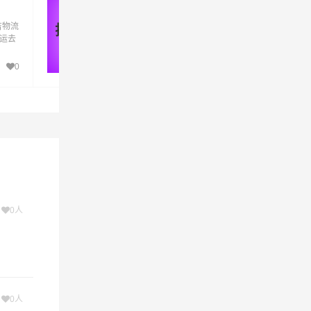
货运_揭阳至昌吉物流专线
县,奇台
吉物流
优质揭阳到昌吉物流公司,专业揭阳至昌吉物
揭阳 - 昌吉
货运去
专线运输(上门取货 送货到门)从揭阳发货运
，产品物
吉直
昌吉 揭阳发物流到昌吉,一站式揭阳到昌吉直
江门至
达专线物流
0
479
的核心
次
0人
次
0人