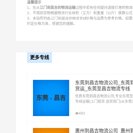
温馨提示
1、在从
江门到昌吉的物流运输
过程中若有任何疑问请拨打港邦物流统一
2、不规则货物根据物流行业体积（立方）和重量（公斤）换算公式：
3、本站所列由
江门到昌吉的物流专线
价格与运费为参考价格，如需
约定价格为准，感谢您的理解。
更多专线
东莞到昌吉物流公司_东莞
货运_东莞至昌吉物流专线
优质东莞到昌吉物流公司,专业东莞
东莞 - 昌吉
专线运输(上门取货 送货到门)从东
昌吉 东莞发物流到昌吉,一站式东莞
达专线物流
493
港邦江门到昌吉物流公司平台优势
惠州到昌吉物流公司_惠州