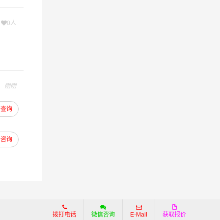
为客户提
次
0人
各行各
流相关
物流服
刚刚
去查询
去咨询
拨打电话
微信咨询
E-Mail
获取报价