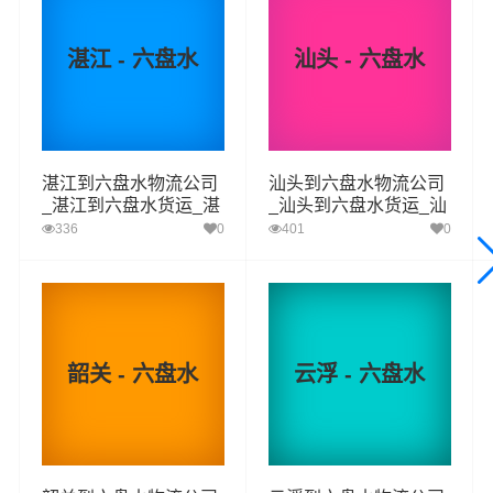
效率。公司秉承优质服务的核心价值观，将一如既往地为
更多的人和企业提供到更优质的
珠海到六盘水物流
专线运
湛江 - 六盘水
汕头 - 六盘水
输服务。
珠海-六盘水
起步价格
重量报价
体积报价
运输时效
湛江到六盘水物流公司
汕头到六盘水物流公司
_湛江到六盘水货运_湛
_汕头到六盘水货运_汕
江至六盘水物流专线
头至六盘水物流专线
优质
电仪
电仪
电仪
电仪
336
0
401
0
汽运
元/票
元/公斤
元/立方
天
取货
珠海
区域
香洲区,斗门区,金湾区
韶关 - 六盘水
云浮 - 六盘水
送货
六盘水
区域
钟山区,六枝特区,水城区,盘州
珠海到六盘水物流公司，从珠海出发到达六盘水
预计1259公里，预计到达时间14小时数据来源