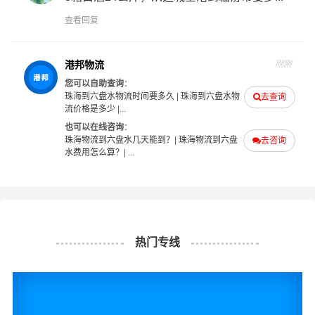
常乐意为您解决物流相关问题。当然，还有很多优秀的
物
查看回复
流公司
也提供从珠海发物流到六盘水的运输服务，您也可
以多多咨询，找到合适您的物流服务商。
港邦物流
刚刚
您可以自助查询
：
#
#
#
#
珠海物流
六盘水物流
珠海货运
六盘水货运
珠海到六盘水物流时间要多久
|
珠海到六盘水物
去查询
流价格是多少
|...
也可以在线咨询
：
珠海物流到六盘水几天能到？
|
珠海物流到六盘
去咨询
水费用怎么算？
| ...
热门专线