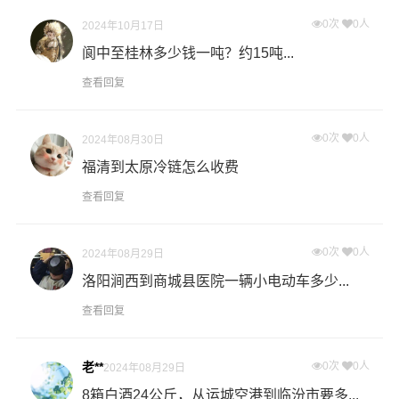
0次
0人
什么是提货费用（也称接货费、取货费、上门提货费）？
2024年10月17日
物流公司安排车辆上门把货物运送到专线运输商进行配载
阆中至桂林多少钱一吨？约15吨...
过程中产生的费用称为提货费。提货过程是发货时很重要
查看回复
的环节，要确认件数、重量、体积、包装、收货信息等物
流基本信息。
0次
0人
2024年08月30日
什么是送货费用？
福清到太原冷链怎么收费
即送货上门费用。物流公司安排车辆把货物从六盘水物流
查看回复
集散地运送到指定的收货地点，期间产生的费用称为送货
费。
0次
0人
2024年08月29日
港邦物流珠海物流业务部秉承“用心呵护，值得托付”的服务
洛阳涧西到商城县医院一辆小电动车多少...
理念，凭借珠海至六盘水物流的优质平台，始终致力于为
查看回复
客户提供优质高效的珠海到六盘水的专线物流运输服务。
珠海到六盘水货运专线是港邦的优质品牌服务，我们一直
老**
0次
0人
2024年08月29日
多年的在为各行各业提供我们的物流服务，也得到了很多
客户的认可和口碑相传，如果您有意向选择我们，我们非
8箱白酒24公斤，从运城空港到临汾市要多...