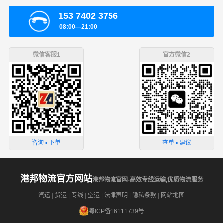
153 7402 3756
08:00—21:00
微信客服1
官方微信2
咨询 ▪ 下单
查单 ▪ 建议
港邦物流官方网站
港邦物流官网-高效专线运输,优质物流服务
汽运
|
货运
|
专线
|
空运
|
法律声明
|
隐私条款
|
网站地图
粤ICP备16111739号