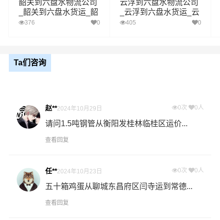
里程
韶关到六盘水物流公司
云浮到六盘水物流公司
与高德地图，预计到达时间为车辆在途时间(导
时效
_韶关到六盘水货运_韶
_云浮到六盘水货运_云
航时效)，不代表最终时间，详细到达时效请咨
关至六盘水物流专线
浮至六盘水物流专线
376
0
405
0
询客服
1、以上珠海至六盘水物流运费仅为站到站报价(不含取货
送货存储包装上楼等费用)仅作参考，准确报价请以港邦
Ta们咨询
备注
物流官方客服实际报价单为准！
2、以上珠海至六盘水物流价格仅为零担散货报价、且时
间具有时效性，随季节变动或货物规格略有浮动！
赵**
0次
0人
2024年10月29日
如何计算珠海至六盘水物流费用总报价？
请问1.5吨钢管从衡阳发桂林临桂区运价...
物流费用总报价=珠海提货费用+专线运输费用+六盘水送货
查看回复
上门费用。
任**
0次
0人
怎么计算专线运输费用？
2024年10月23日
专线运输费用的计算方式为：单价货物乘以重量或者体
五十箱鸡蛋从聊城东昌府区闫寺运到常德...
积。先确定货物性质，货物性质可分为重货、重泡货、泡
查看回复
货，根据货物性质确定单价。