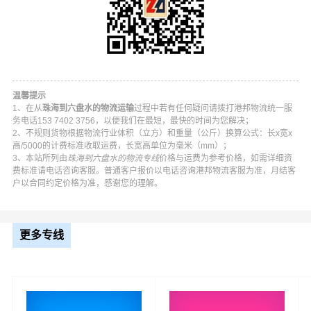
温馨提示
1、在从
珠海到六盘水的物流运输
过程中若有任何疑问请拨打港邦物流统一服
务电话153 7402 3756，以便我们在最短，最快的时间为您解决；
2、不规则货物根据物流行业体积（立方）和重量（公斤）换算公式：长x宽x
高/5000的计费标准收取运费，长宽高单位为毫米（mm）；
3、本站所列由
珠海到六盘水的物流专线
价格与运费为参考价格，如需详细资
港邦珠海到六盘水物流公司平台优势
费标准请电话咨询客服。普通客户报价以电话咨询港邦物流客服为准，月结客
户以合同约定价格为准，感谢您的理解。
港邦在香洲区,斗门区,金湾区等地具有优势的物流网络资
源，依靠钟山区,六枝特区,水城区,盘州为转运中心，业务覆
更多专线
盖公路汽车快运，铁路特快运输，航空货运代理，仓储物
流配送，产品物流，项目物流，并提供上门取货，送货到
门，货物打包，门到门运输等物流相关增值服务，同时在
行业内率先开通珠海至六盘水的物流专线运输业务，简化
了货物操作流程，减少了货物在途时间，提高了货物流通