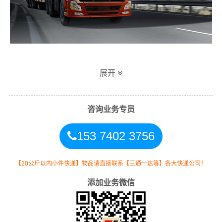
港邦珠海到六盘水专线物流运输方式
展开
同时，为了方便广大客户从珠海物流到六盘水的不同运输
时效和物流成本要求，
港邦
特推出
珠海到六盘水物流
多种
咨询业务专员
运输方式，以此来降低从广东珠海到六盘水的物流专线运
153 7402 3756
输成本，提高由珠海发货到六盘水的物流效率，以便为新
老客户提供更加优质完善的一站式从
珠海到贵州六盘水
的
物流门到门运输服务！
【20公斤以内小件快递】物品请直接联系【三通一达等】各大快递公司！
添加业务微信