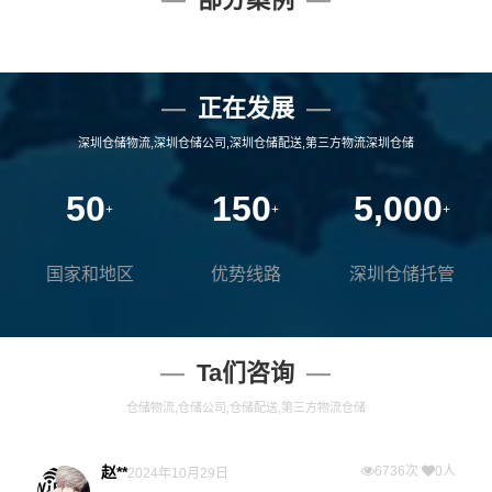
正在发展
深圳仓储物流,深圳仓储公司,深圳仓储配送,第三方物流深圳仓储
50
150
5,000
+
+
+
国家和地区
优势线路
深圳仓储托管
Ta们咨询
仓储物流,仓储公司,仓储配送,第三方物流仓储
赵**
6736次
0人
2024年10月29日